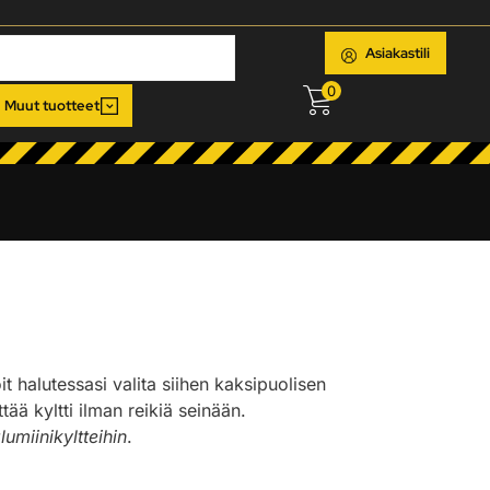
Asiakastili
0
Muut tuotteet
oit halutessasi valita siihen kaksipuolisen
ää kyltti ilman reikiä seinään.
lumiinikyltteihin
.