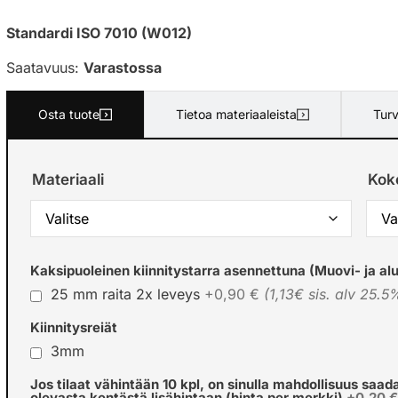
Standardi ISO 7010 (W012)
Saatavuus:
Varastossa
Osta tuote
Tietoa materiaaleista
Turv
Materiaali
Kok
Kaksipuoleinen kiinnitystarra asennettuna (Muovi- ja alu
25 mm raita 2x leveys
+0,90 €
(1,13€ sis. alv 25.5
Kiinnitysreiät
3mm
Jos tilaat vähintään 10 kpl, on sinulla mahdollisuus saad
olevasta kentästä lisähintaan (hinta per merkki)
+0,20 