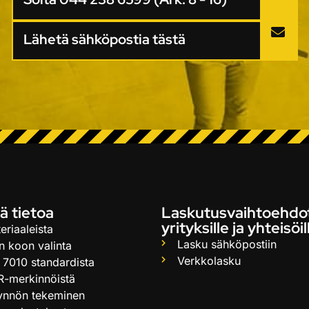
Lähetä sähköpostia tästä
ä tietoa
Laskutusvaihtoehdo
yrityksille ja yhteisöil
eriaaleista
Lasku sähköpostiin
n koon valinta
Verkkolasku
 7010 standardista
R-merkinnöistä
ynnön tekeminen