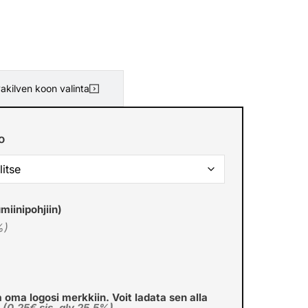
akilven koon valinta
o
miinipohjiin)
%)
a oma logosi merkkiin. Voit ladata sen alla
€
(0,25€ sis. alv 25.5%)