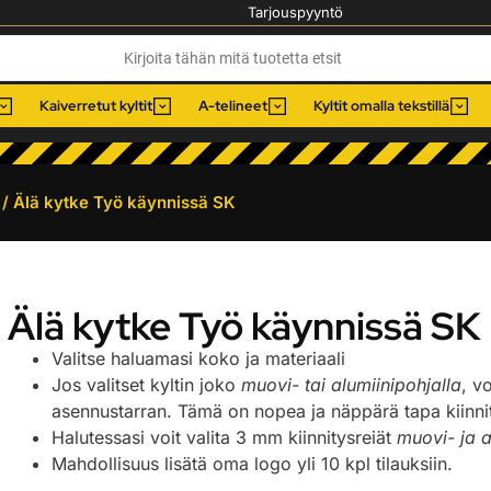
Tarjouspyyntö
Kaiverretut kyltit
A-telineet
Kyltit omalla tekstillä
/ Älä kytke Työ käynnissä SK
Älä kytke Työ käynnissä SK
Valitse haluamasi koko ja materiaali
Jos valitset kyltin joko
muovi- tai alumiinipohjalla
, v
asennustarran. Tämä on nopea ja näppärä tapa kiinnitt
Halutessasi voit valita 3 mm kiinnitysreiät
muovi- ja a
Mahdollisuus lisätä oma logo yli 10 kpl tilauksiin.