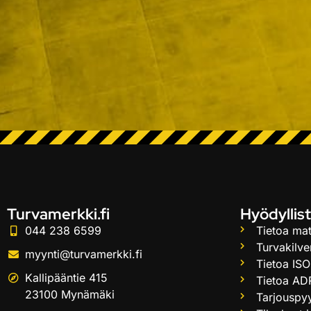
Turvamerkki.fi
Hyödyllist
044 238 6599
Tietoa mat
Turvakilve
myynti@turvamerkki.fi
Tietoa ISO
Kallipääntie 415
Tietoa AD
23100 Mynämäki
Tarjouspy