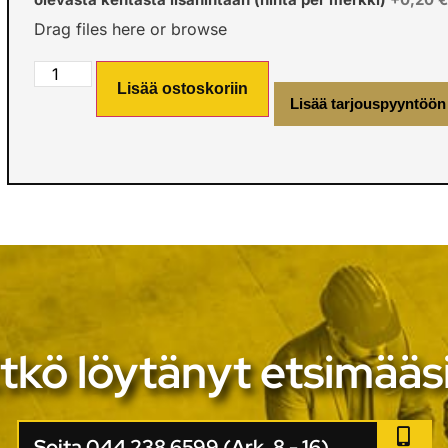
Drag files here or
browse
Lisää ostoskoriin
Lisää tarjouspyyntöön
tkö löytänyt etsimääs
Soita 044 238 6599 (Ark. 8 - 16)