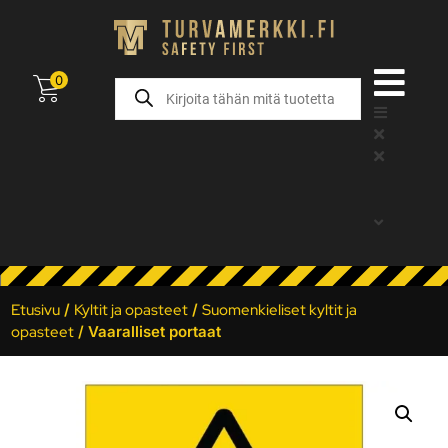
0
Etusivu
/
Kyltit ja opasteet
/
Suomenkieliset kyltit ja
opasteet
/ Vaaralliset portaat