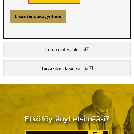
Lisää tarjouspyyntöön
Tietoa materiaaleista
Turvakilven koon valinta
Etkö löytänyt etsimääsi?