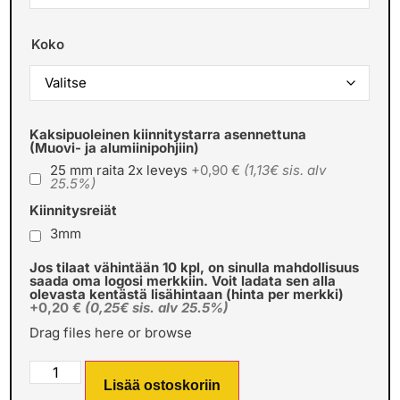
Koko
Kaksipuoleinen kiinnitystarra asennettuna
(Muovi- ja alumiinipohjiin)
25 mm raita 2x leveys
+0,90 €
(1,13€ sis. alv
25.5%)
Kiinnitysreiät
3mm
Jos tilaat vähintään 10 kpl, on sinulla mahdollisuus
saada oma logosi merkkiin. Voit ladata sen alla
olevasta kentästä lisähintaan (hinta per merkki)
+0,20 €
(0,25€ sis. alv 25.5%)
Drag files here or
browse
Lisää ostoskoriin