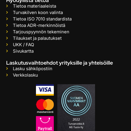
Hyödyllistä tietoa
Tietoa materiaaleista
Turvakilven koon valinta
Tietoa ISO 7010 standardista
Tietoa ADR-merkinnöistä
Tarjouspyynnön tekeminen
Tilaukset ja palautukset
UKK / FAQ
Sivukartta
Laskutusvaihtoehdot yrityksille ja yhteisöille
Lasku sähköpostiin
Verkkolasku