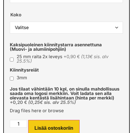
Koko
Kaksipuoleinen kiinnitystarra asennettuna
(Muovi- ja alumiinipohjiin)
25 mm raita 2x leveys
+0,90 €
(1,13€ sis. alv
25.5%)
Kiinnitysreiät
3mm
Jos tilaat vähintään 10 kpl, on sinulla mahdollisuus
saada oma logosi merkkiin. Voit ladata sen alla
olevasta kentästä lisähintaan (hinta per merkki)
+0,20 €
(0,25€ sis. alv 25.5%)
Drag files here or
browse
Lisää ostoskoriin