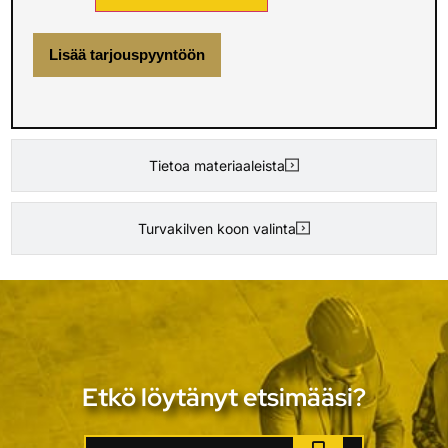
Lisää tarjouspyyntöön
Tietoa materiaaleista
Turvakilven koon valinta
Etkö löytänyt etsimääsi?