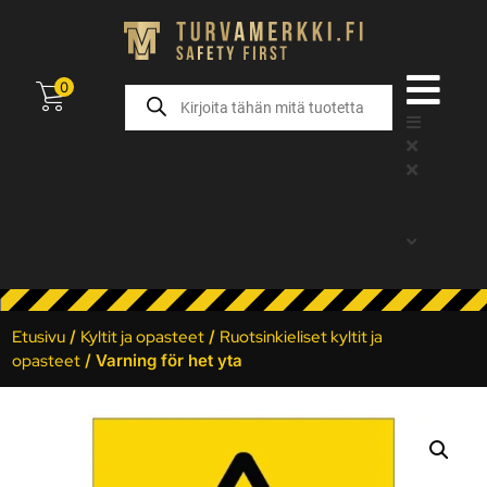
0
Etusivu
/
Kyltit ja opasteet
/
Ruotsinkieliset kyltit ja
opasteet
/ Varning för het yta