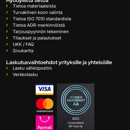
Hyödyllistä tietoa
Tietoa materiaaleista
Turvakilven koon valinta
Tietoa ISO 7010 standardista
Tietoa ADR-merkinnöistä
Tarjouspyynnön tekeminen
Tilaukset ja palautukset
UKK / FAQ
Sivukartta
Laskutusvaihtoehdot yrityksille ja yhteisöille
Lasku sähköpostiin
Verkkolasku