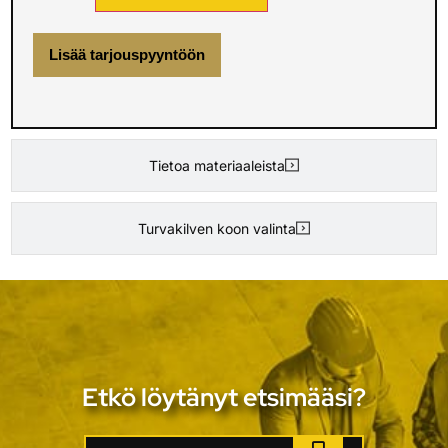
Lisää tarjouspyyntöön
Tietoa materiaaleista
Turvakilven koon valinta
Etkö löytänyt etsimääsi?