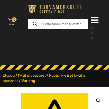
0
Etusivu
/
Kyltit ja opasteet
/
Ruotsinkieliset kyltit ja
opasteet
/ Varning