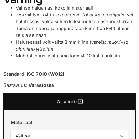
Valitse haluamasi koko ja materiaali
Jos valitset kyltin joko
muovi- tai alumiinipohjalla
, voit
halutessasi valita siihen kaksipuolisen asennustarran.
Tämä on nopea ja näppärä tapa kiinnittää kyltti ilman
reikiä seinään.
Halutessasi voit valita 3 mm kiinnitysreiät
muovi- ja
alumiinikyltteihin
.
Mahdollisuus lisätä oma logo yli 10 kpl tilauksiin.
Standardi ISO 7010 (W012)
Saatavuus:
Varastossa
Osta tuote
Materiaali