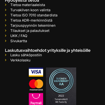
Hyödyllistä tietoa
Tietoa materiaaleista
Turvakilven koon valinta
Tietoa ISO 7010 standardista
Tietoa ADR-merkinnöistä
Tarjouspyynnön tekeminen
Tilaukset ja palautukset
UKK / FAQ
Sivukartta
Laskutusvaihtoehdot yrityksille ja yhteisöille
Lasku sähköpostiin
Verkkolasku