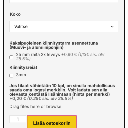
Koko
Kaksipuoleinen kiinnitystarra asennettuna
(Muovi- ja alumiinipohjiin)
25 mm raita 2x leveys
+0,90 €
(1,13€ sis. alv
25.5%)
Kiinnitysreiät
3mm
Jos tilaat vähintään 10 kpl, on sinulla mahdollisuus
saada oma logosi merkkiin. Voit ladata sen alla
olevasta kentästä lisähintaan (hinta per merkki)
+0,20 €
(0,25€ sis. alv 25.5%)
Drag files here or
browse
Lisää ostoskoriin