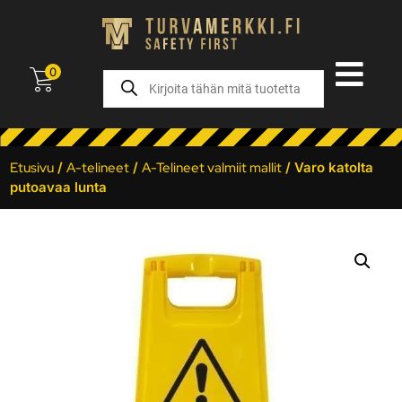
0
Etusivu
/
A-telineet
/
A-Telineet valmiit mallit
/ Varo katolta
putoavaa lunta