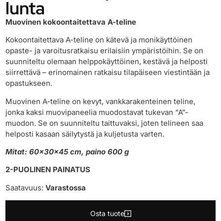
lunta
Muovinen kokoontaitettava A-teline
Kokoontaitettava A-teline on kätevä ja monikäyttöinen
opaste- ja varoitusratkaisu erilaisiin ympäristöihin. Se on
suunniteltu olemaan helppokäyttöinen, kestävä ja helposti
siirrettävä – erinomainen ratkaisu tilapäiseen viestintään ja
opastukseen.
Muovinen A-teline on kevyt, vankkarakenteinen teline,
jonka kaksi muovipaneelia muodostavat tukevan “A”-
muodon. Se on suunniteltu taittuvaksi, joten telineen saa
helposti kasaan säilytystä ja kuljetusta varten.
Mitat: 60x30x45 cm, paino 600 g
2-PUOLINEN PAINATUS
Saatavuus:
Varastossa
Osta tuote