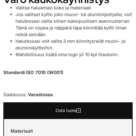
Valitse haluamasi koko ja materiaali
Jos valitset kyltin joko
muovi- tai alumiinipohjalla
, voit
halutessasi valita siihen kaksipuolisen asennustarran.
Tämä on nopea ja näppärä tapa kiinnittää kyltti ilman
reikiä seinään.
Halutessasi voit valita 3 mm kiinnitysreiät
muovi- ja
alumiinikyltteihin
.
Mahdollisuus lisätä oma logo yli 10 kpl tilauksiin.
Standardi ISO 7010 (W001)
Saatavuus:
Varastossa
Osta tuote
Materiaali