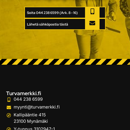
Soita 044 238 6599 (Ark. 8 - 16)
Lähetä sähköpostia tästä
Turvamerkki.fi
044 238 6599
myynti@turvamerkki.fi
Kallipääntie 415
23100 Mynämäki
Y-tunnus 3102947-1