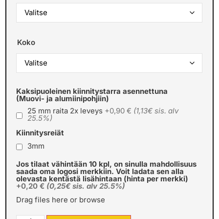
Koko
Kaksipuoleinen kiinnitystarra asennettuna
(Muovi- ja alumiinipohjiin)
25 mm raita 2x leveys
+0,90 €
(1,13€ sis. alv
25.5%)
Kiinnitysreiät
3mm
Jos tilaat vähintään 10 kpl, on sinulla mahdollisuus
saada oma logosi merkkiin. Voit ladata sen alla
olevasta kentästä lisähintaan (hinta per merkki)
+0,20 €
(0,25€ sis. alv 25.5%)
Drag files here or
browse