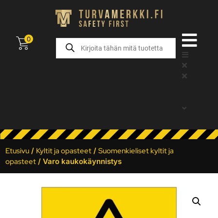
0
Etusivu
/
Kyltit ja opasteet
/
Suomenkieliset kyltit ja
opasteet
/ Varo kaukokäynnistys