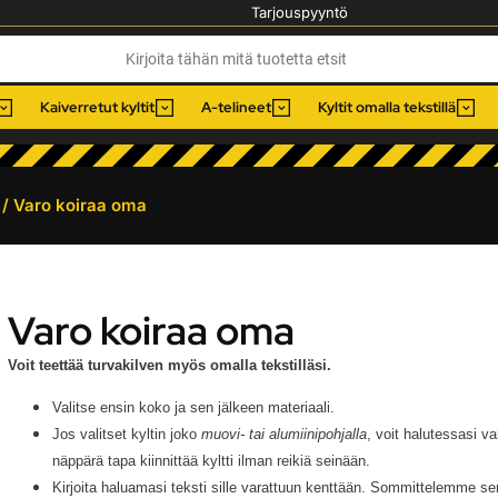
Tarjouspyyntö
Kaiverretut kyltit
A-telineet
Kyltit omalla tekstillä
/ Varo koiraa oma
Varo koiraa oma
Voit teettää turvakilven myös omalla tekstilläsi.
Valitse ensin koko ja sen jälkeen materiaali.
Jos valitset kyltin joko
muovi- tai alumiinipohjalla
, voit halutessasi v
näppärä tapa kiinnittää kyltti ilman reikiä seinään.
Kirjoita haluamasi teksti sille varattuun kenttään. Sommittelemme sen