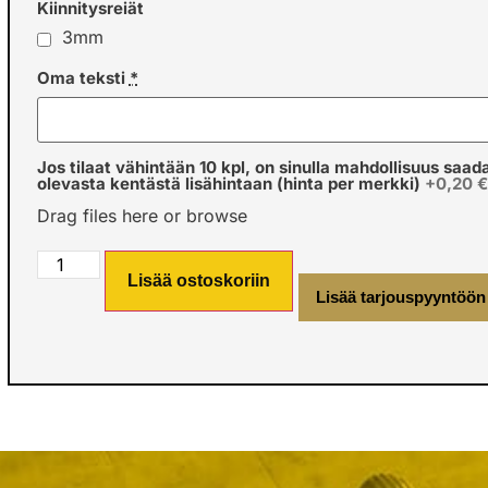
Kiinnitysreiät
3mm
Oma teksti
*
Jos tilaat vähintään 10 kpl, on sinulla mahdollisuus saad
olevasta kentästä lisähintaan (hinta per merkki)
+0,20 
Drag files here or
browse
Lisää ostoskoriin
Lisää tarjouspyyntöön