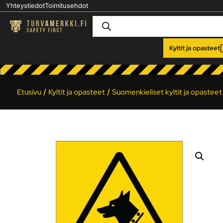
Yhteystiedot
Toimitusehdot
Kyltit ja opasteet
Etusivu
/
Kyltit ja opasteet
/
Suomenkieliset kyltit ja opasteet