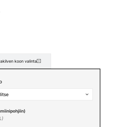
.
akilven koon valinta
o
miinipohjiin)
%)