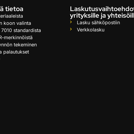
ä tietoa
Laskutusvaihtoehdo
yrityksille ja yhteisöil
eriaaleista
Lasku sähköpostiin
n koon valinta
Verkkolasku
 7010 standardista
R-merkinnöistä
ynnön tekeminen
ja palautukset
Q