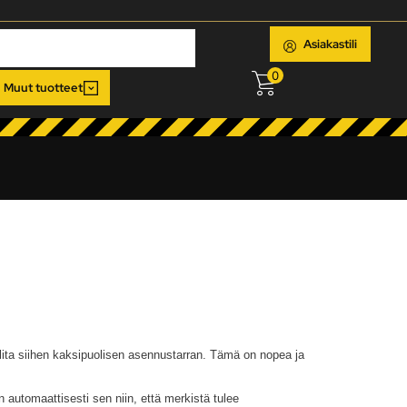
Asiakastili
0
Muut tuotteet
alita siihen kaksipuolisen asennustarran. Tämä on nopea ja
 automaattisesti sen niin, että merkistä tulee