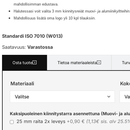
mahdollisimman edustava.
Halutessasi voit valita 3 mm kiinnitysreiät
muovi- ja alumiinikyltteihin
Mahdollisuus lisätä oma logo yli 10 kpl tilauksiin.
Standardi ISO 7010 (W013)
Saatavuus:
Varastossa
Osta tuote
Tietoa materiaaleista
Turv
Materiaali
Kok
Kaksipuoleinen kiinnitystarra asennettuna (Muovi- ja alu
25 mm raita 2x leveys
+0,90 €
(1,13€ sis. alv 25.5