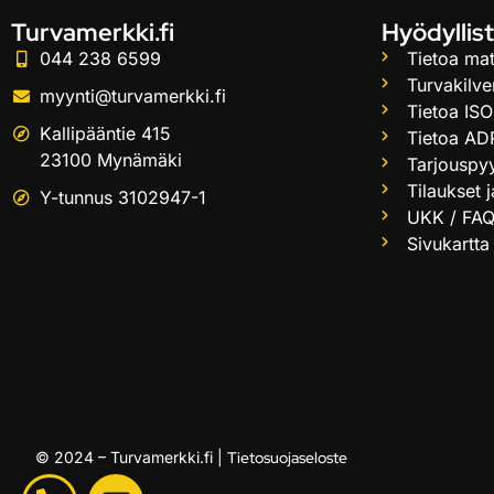
Turvamerkki.fi
Hyödyllist
044 238 6599
Tietoa mat
Turvakilve
myynti@turvamerkki.fi
Tietoa ISO
Kallipääntie 415
Tietoa AD
23100 Mynämäki
Tarjouspy
Tilaukset 
Y-tunnus 3102947-1
UKK / FA
Sivukartta
© 2024 – Turvamerkki.fi |
Tietosuojaseloste