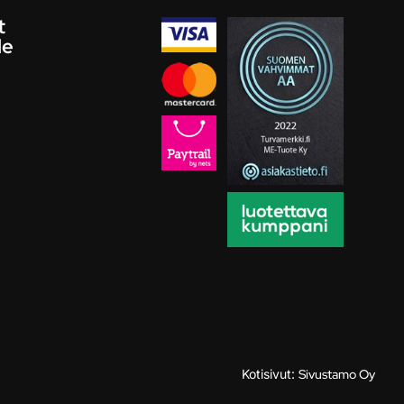
t
le
Kotisivut:
Sivustamo Oy