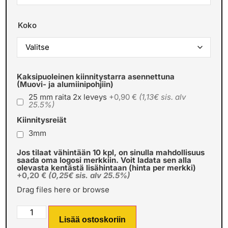
Koko
Kaksipuoleinen kiinnitystarra asennettuna
(Muovi- ja alumiinipohjiin)
25 mm raita 2x leveys
+0,90 €
(1,13€ sis. alv
25.5%)
Kiinnitysreiät
3mm
Jos tilaat vähintään 10 kpl, on sinulla mahdollisuus
saada oma logosi merkkiin. Voit ladata sen alla
olevasta kentästä lisähintaan (hinta per merkki)
+0,20 €
(0,25€ sis. alv 25.5%)
Drag files here or
browse
Lisää ostoskoriin