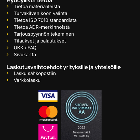
Hyödyllistä tietoa
Tietoa materiaaleista
Turvakilven koon valinta
Tietoa ISO 7010 standardista
Tietoa ADR-merkinnöistä
Tarjouspyynnön tekeminen
Tilaukset ja palautukset
UKK / FAQ
Sivukartta
Laskutusvaihtoehdot yrityksille ja yhteisöille
Lasku sähköpostiin
Verkkolasku