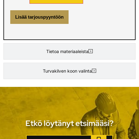
Lisää tarjouspyyntöön
Tietoa materiaaleista
Turvakilven koon valinta
Etkö löytänyt etsimääsi?