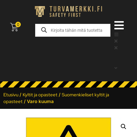
0
Etusivu
/
Kyltit ja opasteet
/
Suomenkieliset kyltit ja
opasteet
/ Varo kuuma