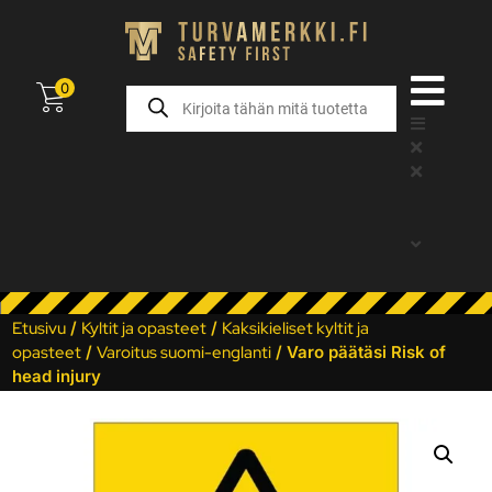
0
Etusivu
/
Kyltit ja opasteet
/
Kaksikieliset kyltit ja
opasteet
/
Varoitus suomi-englanti
/ Varo päätäsi Risk of
head injury