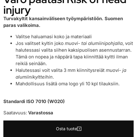
injury
Turvakyltit kansainväliseen työympäristöön. Suomen
paras valikoima.
Valitse haluamasi koko ja materiaali
Jos valitset kyltin joko
muovi- tai alumiinipohjalla
, voit
halutessasi valita siihen kaksipuolisen asennustarran.
Tämä on nopea ja näppärä tapa kiinnittää kyltti ilman
reikiä seinään.
Halutessasi voit valita 3 mm kiinnitysreiät
muovi- ja
alumiinikyltteihin
.
Mahdollisuus lisätä oma logo yli 10 kpl tilauksiin.
Standardi ISO 7010 (W020)
Saatavuus:
Varastossa
Osta tuote