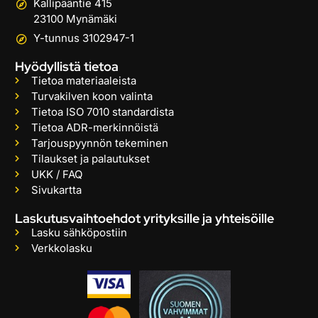
Kallipääntie 415
23100 Mynämäki
Y-tunnus 3102947-1
Hyödyllistä tietoa
Tietoa materiaaleista
Turvakilven koon valinta
Tietoa ISO 7010 standardista
Tietoa ADR-merkinnöistä
Tarjouspyynnön tekeminen
Tilaukset ja palautukset
UKK / FAQ
Sivukartta
Laskutusvaihtoehdot yrityksille ja yhteisöille
Lasku sähköpostiin
Verkkolasku