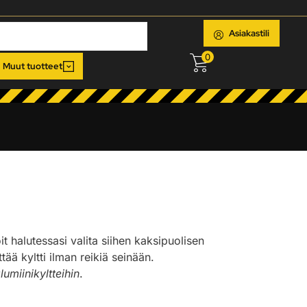
Asiakastili
0
Muut tuotteet
oit halutessasi valita siihen kaksipuolisen
ää kyltti ilman reikiä seinään.
lumiinikyltteihin
.