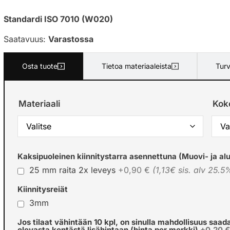
Standardi ISO 7010 (W020)
Saatavuus:
Varastossa
Osta tuote
Tietoa materiaaleista
Turv
Materiaali
Kok
Kaksipuoleinen kiinnitystarra asennettuna (Muovi- ja alu
25 mm raita 2x leveys
+0,90 €
(1,13€ sis. alv 25.5
Kiinnitysreiät
3mm
Jos tilaat vähintään 10 kpl, on sinulla mahdollisuus saad
olevasta kentästä lisähintaan (hinta per merkki)
+0,20 