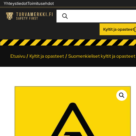
Yhteystiedot
Toimitusehdot
Kyltit ja opasteet
Etusivu
/
Kyltit ja opasteet
/
Suomenkieliset kyltit ja opasteet