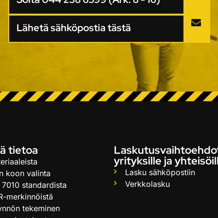
Lähetä sähköpostia tästä
ä tietoa
Laskutusvaihtoehdo
yrityksille ja yhteisöil
eriaaleista
Lasku sähköpostiin
n koon valinta
Verkkolasku
 7010 standardista
R-merkinnöistä
ynnön tekeminen