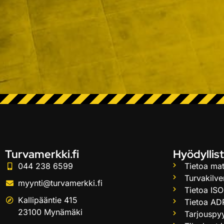
Turvamerkki.fi
Hyödyllist
044 238 6599
Tietoa mat
Turvakilve
myynti@turvamerkki.fi
Tietoa ISO
Kallipääntie 415
Tietoa AD
23100 Mynämäki
Tarjouspy