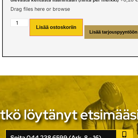
Drag files here or
browse
Lisää ostoskoriin
Lisää tarjouspyyntöön
tkö löytänyt etsimääs
Soita 044 238 6599 (Ark. 8 - 16)