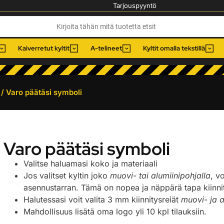
Tarjouspyyntö
Kaiverretut kyltit
A-telineet
Kyltit omalla tekstillä
/ Varo päätäsi symboli
Varo päätäsi symboli
Valitse haluamasi koko ja materiaali
Jos valitset kyltin joko
muovi- tai alumiinipohjalla
, v
asennustarran. Tämä on nopea ja näppärä tapa kiinnitt
Halutessasi voit valita 3 mm kiinnitysreiät
muovi- ja a
Mahdollisuus lisätä oma logo yli 10 kpl tilauksiin.