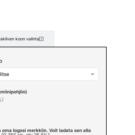
akilven koon valinta
o
miinipohjiin)
%)
a oma logosi merkkiin. Voit ladata sen alla
€
(0,25€ sis. alv 25.5%)