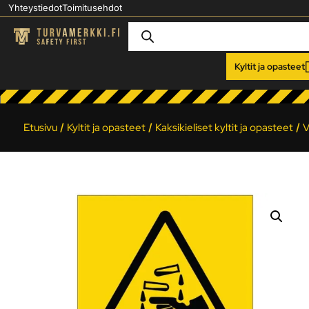
Yhteystiedot
Toimitusehdot
Kyltit ja opasteet
Etusivu
/
Kyltit ja opasteet
/
Kaksikieliset kyltit ja opasteet
/
V