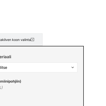
akilven koon valinta
riaali
miinipohjiin)
%)