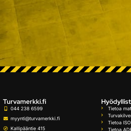
Turvamerkki.fi
Hyödyllist
044 238 6599
Tietoa mat
Turvakilve
myynti@turvamerkki.fi
Tietoa ISO
Kallipääntie 415
Tietoa AD