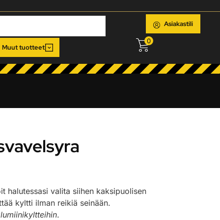
Asiakastili
0
Muut tuotteet
svavelsyra
oit halutessasi valita siihen kaksipuolisen
ää kyltti ilman reikiä seinään.
lumiinikyltteihin
.