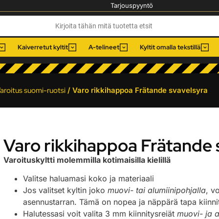
Tarjouspyyntö
Kaiverretut kyltit
A-telineet
Kyltit omalla tekstillä
aroitus suomi-ruotsi
/ Varo rikkihappoa Frätande svavelsyra
Varo rikkihappoa Frätande 
Varoituskyltti molemmilla kotimaisilla kielillä
Valitse haluamasi koko ja materiaali
Jos valitset kyltin joko
muovi- tai alumiinipohjalla
, v
asennustarran. Tämä on nopea ja näppärä tapa kiinnitt
Halutessasi voit valita 3 mm kiinnitysreiät
muovi- ja a