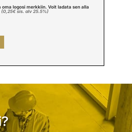
a oma logosi merkkiin. Voit ladata sen alla
€
(0,25€ sis. alv 25.5%)
i?