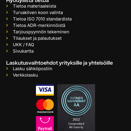
Hyödyllistä tietoa
Tietoa materiaaleista
Turvakilven koon valinta
Tietoa ISO 7010 standardista
Tietoa ADR-merkinnöistä
Tarjouspyynnön tekeminen
Tilaukset ja palautukset
UKK / FAQ
Sivukartta
Laskutusvaihtoehdot yrityksille ja yhteisöille
Lasku sähköpostiin
Verkkolasku