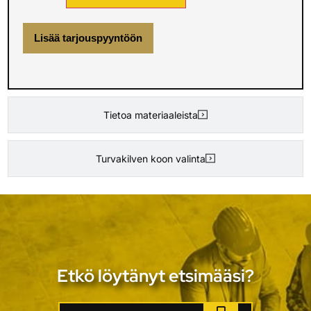
Lisää tarjouspyyntöön
Tietoa materiaaleista
Turvakilven koon valinta
Etkö löytänyt etsimääsi?