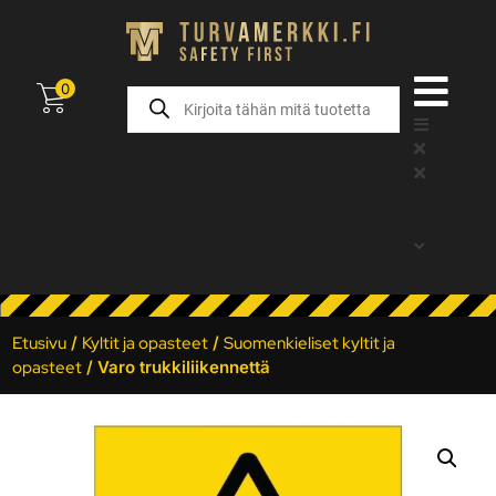
0
Etusivu
/
Kyltit ja opasteet
/
Suomenkieliset kyltit ja
opasteet
/ Varo trukkiliikennettä