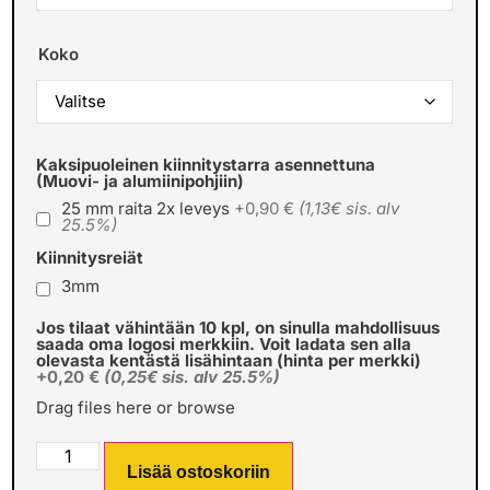
Koko
Kaksipuoleinen kiinnitystarra asennettuna
(Muovi- ja alumiinipohjiin)
25 mm raita 2x leveys
+0,90 €
(1,13€ sis. alv
25.5%)
Kiinnitysreiät
3mm
Jos tilaat vähintään 10 kpl, on sinulla mahdollisuus
saada oma logosi merkkiin. Voit ladata sen alla
olevasta kentästä lisähintaan (hinta per merkki)
+0,20 €
(0,25€ sis. alv 25.5%)
Drag files here or
browse
Lisää ostoskoriin