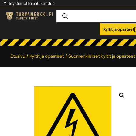
Yhteystiedot
Toimitusehdot
Kyltit ja opasteet
Etusivu
/
Kyltit ja opasteet
/
Suomenkieliset kyltit ja opasteet