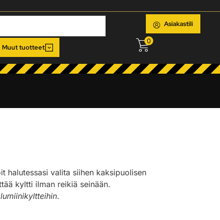
Asiakastili
0
Muut tuotteet
oit halutessasi valita siihen kaksipuolisen
ää kyltti ilman reikiä seinään.
lumiinikyltteihin
.