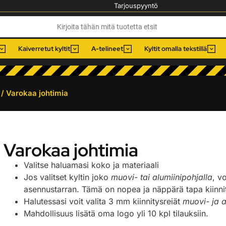
Tarjouspyyntö
Kaiverretut kyltit
A-telineet
Kyltit omalla tekstillä
/ Varokaa johtimia
Varokaa johtimia
Valitse haluamasi koko ja materiaali
Jos valitset kyltin joko
muovi- tai alumiinipohjalla
, v
asennustarran. Tämä on nopea ja näppärä tapa kiinnitt
Halutessasi voit valita 3 mm kiinnitysreiät
muovi- ja a
Mahdollisuus lisätä oma logo yli 10 kpl tilauksiin.