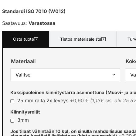
Standardi ISO 7010 (W012)
Saatavuus:
Varastossa
Osta tuote
Tietoa materiaaleista
Turv
Materiaali
Kok
Kaksipuoleinen kiinnitystarra asennettuna (Muovi- ja alu
25 mm raita 2x leveys
+0,90 €
(1,13€ sis. alv 25.5
Kiinnitysreiät
3mm
Jos tilaat vähintään 10 kpl, on sinulla mahdollisuus saad
olevasta kentästä lisähintaan (hinta per merkki)
+0,20 