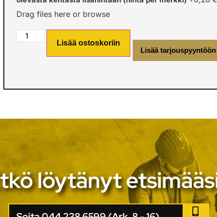
Drag files here or
browse
Lisää ostoskoriin
Lisää tarjouspyyntöön
tkö löytänyt etsimääs
Soita 044 238 6599 (Ark. 8 - 16)