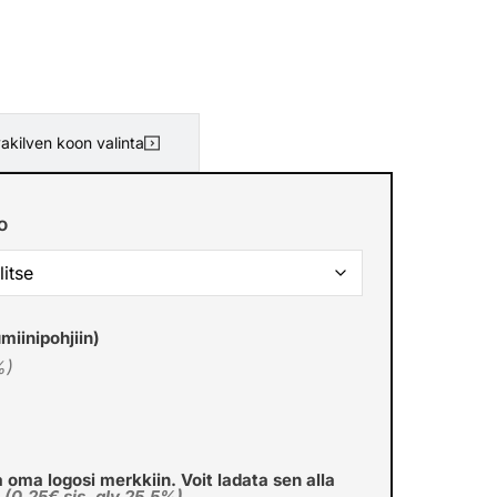
akilven koon valinta
o
miinipohjiin)
%)
a oma logosi merkkiin. Voit ladata sen alla
€
(0,25€ sis. alv 25.5%)