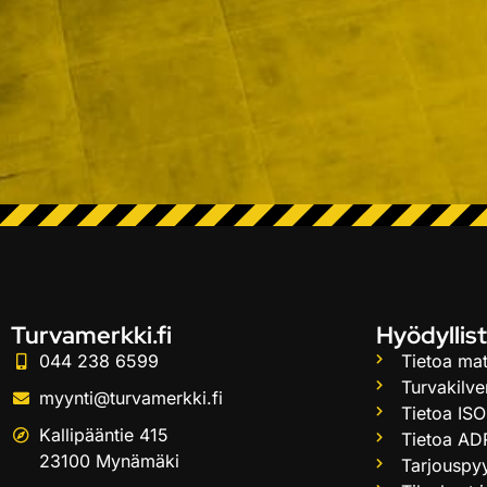
Turvamerkki.fi
Hyödyllist
044 238 6599
Tietoa mat
Turvakilve
myynti@turvamerkki.fi
Tietoa ISO
Kallipääntie 415
Tietoa AD
23100 Mynämäki
Tarjouspy