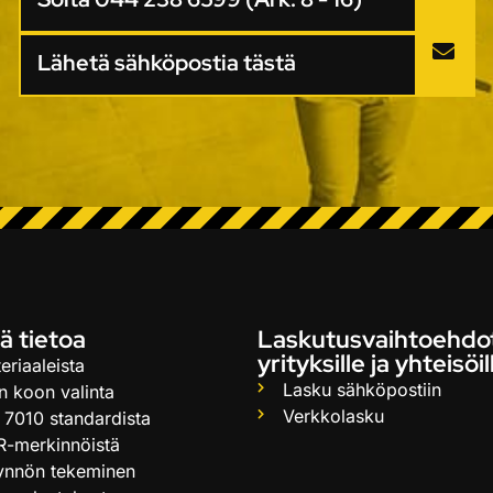
Lähetä sähköpostia tästä
ä tietoa
Laskutusvaihtoehdo
yrityksille ja yhteisöil
eriaaleista
Lasku sähköpostiin
n koon valinta
Verkkolasku
 7010 standardista
R-merkinnöistä
ynnön tekeminen