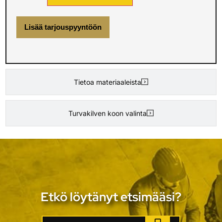
Lisää tarjouspyyntöön
Tietoa materiaaleista
Turvakilven koon valinta
Etkö löytänyt etsimääsi?