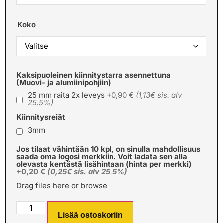
Koko
Kaksipuoleinen kiinnitystarra asennettuna
(Muovi- ja alumiinipohjiin)
25 mm raita 2x leveys
+0,90 €
(1,13€ sis. alv
25.5%)
Kiinnitysreiät
3mm
Jos tilaat vähintään 10 kpl, on sinulla mahdollisuus
saada oma logosi merkkiin. Voit ladata sen alla
olevasta kentästä lisähintaan (hinta per merkki)
+0,20 €
(0,25€ sis. alv 25.5%)
Drag files here or
browse
Lisää ostoskoriin