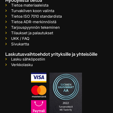
Hyödyllistä tietoa
Tietoa materiaaleista
Turvakilven koon valinta
Tietoa ISO 7010 standardista
Tietoa ADR-merkinnöistä
Tarjouspyynnön tekeminen
Tilaukset ja palautukset
UKK / FAQ
Sivukartta
Laskutusvaihtoehdot yrityksille ja yhteisöille
Lasku sähköpostiin
Verkkolasku