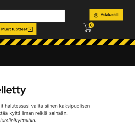
Asiakastili
0
Muut tuotteet
lletty
oit halutessasi valita siihen kaksipuolisen
ää kyltti ilman reikiä seinään.
lumiinikyltteihin
.