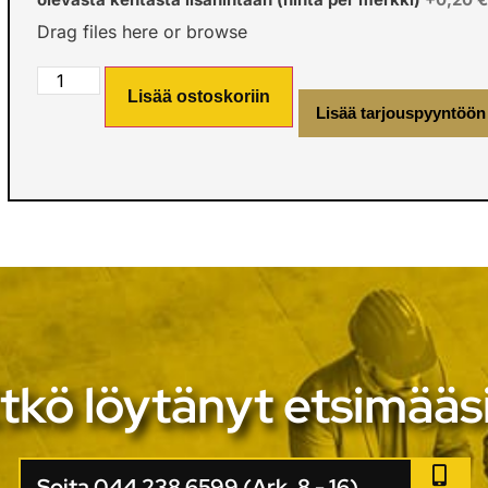
Drag files here or
browse
Lisää ostoskoriin
Lisää tarjouspyyntöön
tkö löytänyt etsimääs
Soita 044 238 6599 (Ark. 8 - 16)