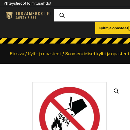
Yhteystiedot
Toimitusehdot
Kyltit ja opasteet
Etusivu
/
Kyltit ja opasteet
/
Suomenkieliset kyltit ja opasteet