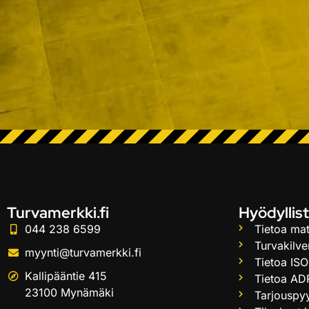
Turvamerkki.fi
Hyödyllist
044 238 6599
Tietoa mat
Turvakilve
myynti@turvamerkki.fi
Tietoa ISO
Kallipääntie 415
Tietoa AD
23100 Mynämäki
Tarjouspy