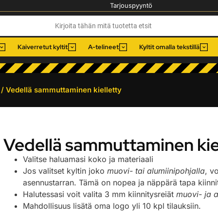
Tarjouspyyntö
Kaiverretut kyltit
A-telineet
Kyltit omalla tekstillä
/ Vedellä sammuttaminen kielletty
Vedellä sammuttaminen kie
Valitse haluamasi koko ja materiaali
Jos valitset kyltin joko
muovi- tai alumiinipohjalla
, v
asennustarran. Tämä on nopea ja näppärä tapa kiinnitt
Halutessasi voit valita 3 mm kiinnitysreiät
muovi- ja a
Mahdollisuus lisätä oma logo yli 10 kpl tilauksiin.