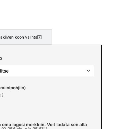
akilven koon valinta
o
miinipohjiin)
%)
a oma logosi merkkiin. Voit ladata sen alla
€
(0,25€ sis. alv 25.5%)