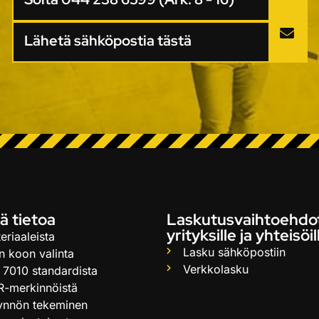
Lähetä sähköpostia tästä
ä tietoa
Laskutusvaihtoehdo
yrityksille ja yhteisöil
eriaaleista
Lasku sähköpostiin
n koon valinta
Verkkolasku
 7010 standardista
R-merkinnöistä
ynnön tekeminen