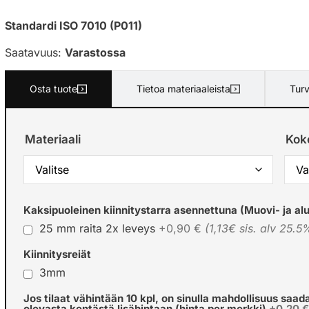
Standardi ISO 7010 (P011)
Saatavuus:
Varastossa
Osta tuote
Tietoa materiaaleista
Turv
Materiaali
Kok
Kaksipuoleinen kiinnitystarra asennettuna (Muovi- ja alu
25 mm raita 2x leveys
+0,90 €
(1,13€ sis. alv 25.5
Kiinnitysreiät
3mm
Jos tilaat vähintään 10 kpl, on sinulla mahdollisuus saad
olevasta kentästä lisähintaan (hinta per merkki)
+0,20 