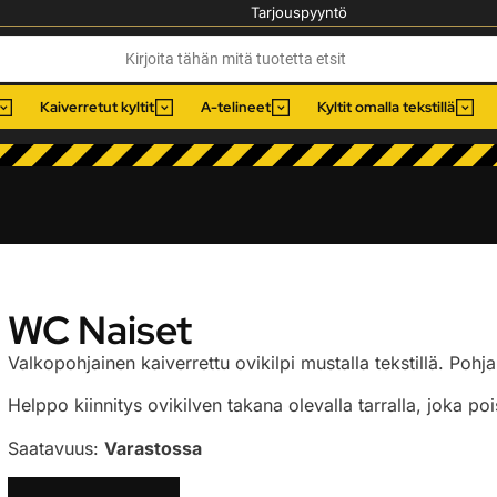
Tarjouspyyntö
Kaiverretut kyltit
A-telineet
Kyltit omalla tekstillä
WC Naiset
Valkopohjainen kaiverrettu ovikilpi mustalla tekstillä. Po
Helppo kiinnitys ovikilven takana olevalla tarralla, joka poi
Saatavuus:
Varastossa