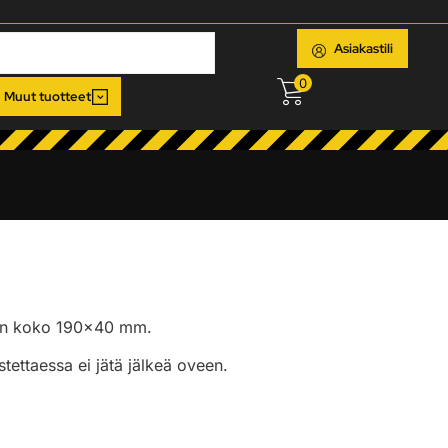
Asiakastili
0
Muut tuotteet
hjan koko 190×40 mm.
stettaessa ei jätä jälkeä oveen.