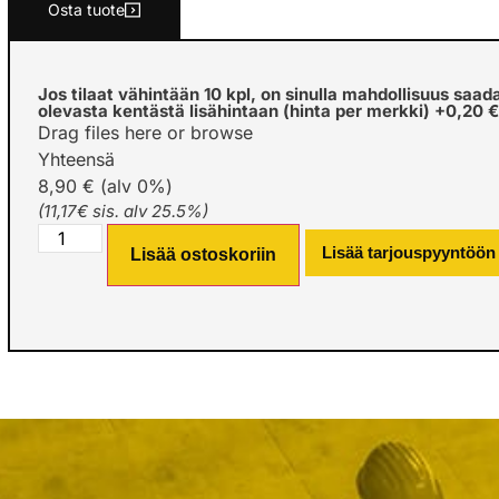
Osta tuote
Jos tilaat vähintään 10 kpl, on sinulla mahdollisuus saad
olevasta kentästä lisähintaan (hinta per merkki)
+0,20 
Drag files here or
browse
Yhteensä
8,90 € (alv 0%)
(11,17€ sis. alv 25.5%)
Lisää tarjouspyyntöön
Lisää ostoskoriin