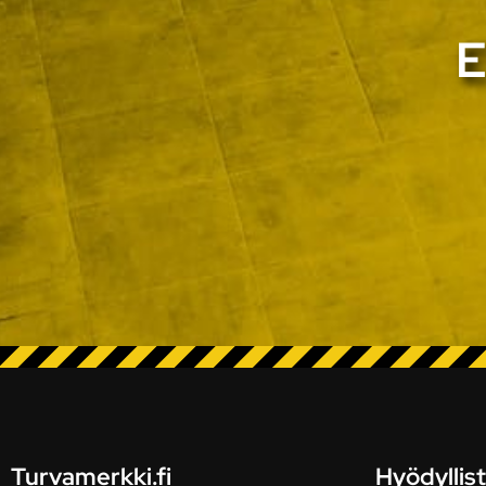
E
Turvamerkki.fi
Hyödyllist