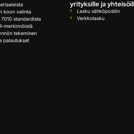
yrityksille ja yhteisöil
eriaaleista
Lasku sähköpostiin
n koon valinta
Verkkolasku
 7010 standardista
R-merkinnöistä
ynnön tekeminen
ja palautukset
Q