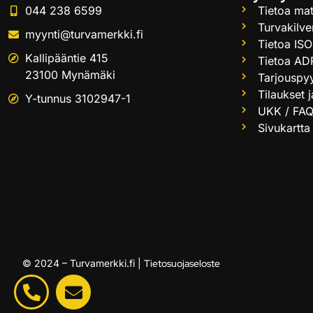
044 238 6599
Tietoa mat
Turvakilve
myynti@turvamerkki.fi
Tietoa ISO
Kallipääntie 415
Tietoa AD
23100 Mynämäki
Tarjouspy
Tilaukset 
Y-tunnus 3102947-1
UKK / FA
Sivukartta
© 2024 – Turvamerkki.fi |
Tietosuojaseloste