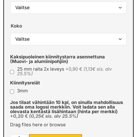
Koko
Kaksipuoleinen kiinnitystarra asennettuna
(Muovi- ja alumiinipohjiin)
25 mm raita 2x leveys
+0,90 €
(1,13€ sis. alv
25.5%)
Kiinnitysreiät
3mm
Jos tilaat vähintään 10 kpl, on sinulla mahdollisuus
saada oma logosi merkkiin. Voit ladata sen alla
olevasta kentästä lisähintaan (hinta per merkki)
+0,20 €
(0,25€ sis. alv 25.5%)
Drag files here or
browse