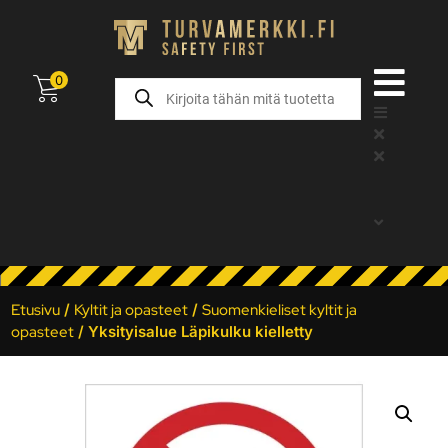
0
Etusivu
/
Kyltit ja opasteet
/
Suomenkieliset kyltit ja
opasteet
/ Yksityisalue Läpikulku kielletty