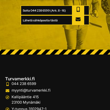
Soita 044 238 6599 (Ark. 8 - 16)
Lähetä sähköpostia tästä
Turvamerkki.fi
044 238 6599
myynti@turvamerkki.fi
Kallipääntie 415
23100 Mynämäki
Y-tunnus 3102947-1