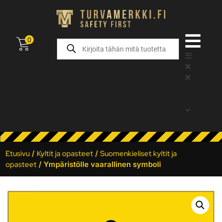
0
Etusivu
/
Kyltit ja opasteet
/
Suomenkieliset kyltit ja
opasteet
/ Ympäristölle vaarallinen symboli