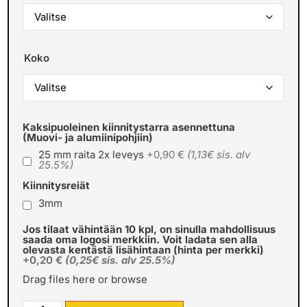
Koko
Kaksipuoleinen kiinnitystarra asennettuna
(Muovi- ja alumiinipohjiin)
25 mm raita 2x leveys
+0,90 €
(1,13€ sis. alv
25.5%)
Kiinnitysreiät
3mm
Jos tilaat vähintään 10 kpl, on sinulla mahdollisuus
saada oma logosi merkkiin. Voit ladata sen alla
olevasta kentästä lisähintaan (hinta per merkki)
+0,20 €
(0,25€ sis. alv 25.5%)
Drag files here or
browse