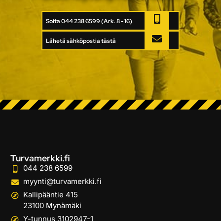
Soita 044 238 6599 (Ark. 8 - 16)
Lähetä sähköpostia tästä
Turvamerkki.fi
044 238 6599
myynti@turvamerkki.fi
Kallipääntie 415
23100 Mynämäki
Y-tunnus 3102947-1