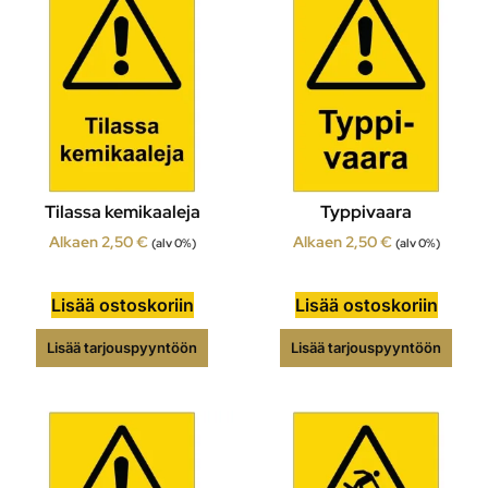
Tilassa kemikaaleja
Typpivaara
Alkaen
2,50
€
Alkaen
2,50
€
(alv 0%)
(alv 0%)
Lisää ostoskoriin
Lisää ostoskoriin
Lisää tarjouspyyntöön
Lisää tarjouspyyntöön