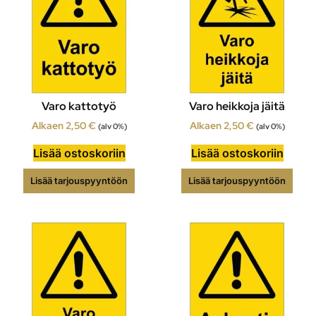
Varo kattotyö
Varo heikkoja jäitä
Alkaen
2,50
€
Alkaen
2,50
€
(alv 0%)
(alv 0%)
Lisää ostoskoriin
Lisää ostoskoriin
Lisää tarjouspyyntöön
Lisää tarjouspyyntöön