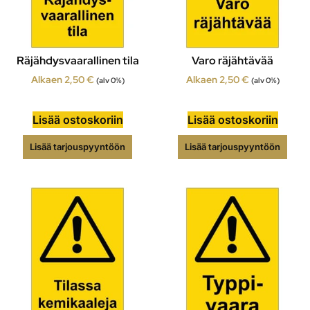
Räjähdysvaarallinen tila
Varo räjähtävää
Alkaen
2,50
€
Alkaen
2,50
€
(alv 0%)
(alv 0%)
Lisää ostoskoriin
Lisää ostoskoriin
Lisää tarjouspyyntöön
Lisää tarjouspyyntöön