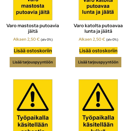
Varo mastosta putoavia
Varo katolta putoavaa
jäitä
lunta ja jäätä
Alkaen
2,50
€
Alkaen
2,50
€
(alv 0%)
(alv 0%)
Lisää ostoskoriin
Lisää ostoskoriin
Lisää tarjouspyyntöön
Lisää tarjouspyyntöön