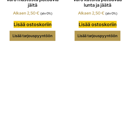
jäitä
lunta ja jäätä
Alkaen
2,50
€
Alkaen
2,50
€
(alv 0%)
(alv 0%)
Lisää ostoskoriin
Lisää ostoskoriin
Lisää tarjouspyyntöön
Lisää tarjouspyyntöön