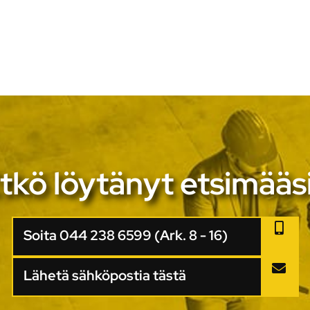
tkö löytänyt etsimääs
Soita 044 238 6599 (Ark. 8 - 16)
Lähetä sähköpostia tästä