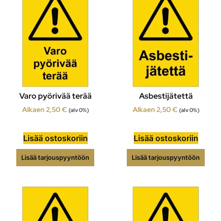
Varo pyörivää terää
Asbestijätettä
Alkaen
2,50
€
Alkaen
2,50
€
(alv 0%)
(alv 0%)
Lisää ostoskoriin
Lisää ostoskoriin
Lisää tarjouspyyntöön
Lisää tarjouspyyntöön