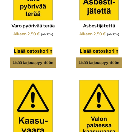
Varo pyörivää terää
Asbestijätettä
Alkaen
2,50
€
Alkaen
2,50
€
(alv 0%)
(alv 0%)
Lisää ostoskoriin
Lisää ostoskoriin
Lisää tarjouspyyntöön
Lisää tarjouspyyntöön