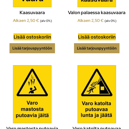
Kaasuvaara
Valon palaessa kaasuvaara
Alkaen
2,50
€
Alkaen
2,50
€
(alv 0%)
(alv 0%)
Lisää ostoskoriin
Lisää ostoskoriin
Lisää tarjouspyyntöön
Lisää tarjouspyyntöön
Varo mastosta putoavia
Varo katolta putoavaa