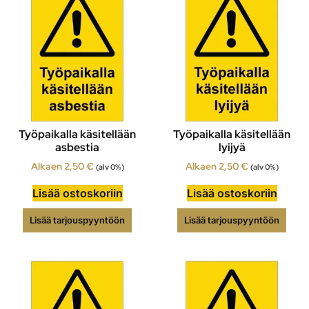
Työpaikalla käsitellään
Työpaikalla käsitellään
asbestia
lyijyä
Alkaen
2,50
€
Alkaen
2,50
€
(alv 0%)
(alv 0%)
Lisää ostoskoriin
Lisää ostoskoriin
Lisää tarjouspyyntöön
Lisää tarjouspyyntöön