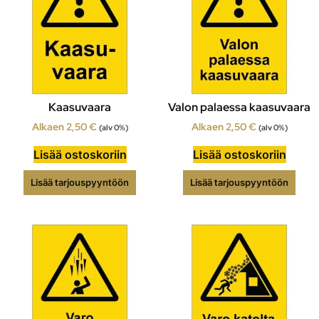
Kaasuvaara
Valon palaessa kaasuvaara
Alkaen
2,50
€
Alkaen
2,50
€
(alv 0%)
(alv 0%)
Lisää ostoskoriin
Lisää ostoskoriin
Lisää tarjouspyyntöön
Lisää tarjouspyyntöön