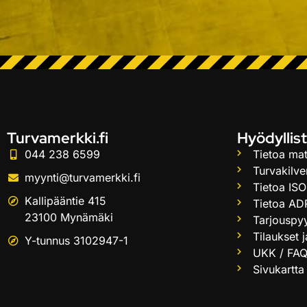
Turvamerkki.fi
Hyödyllist
044 238 6599
Tietoa mat
Turvakilve
myynti@turvamerkki.fi
Tietoa ISO
Kallipääntie 415
Tietoa AD
23100 Mynämäki
Tarjouspy
Tilaukset 
Y-tunnus 3102947-1
UKK / FA
Sivukartta