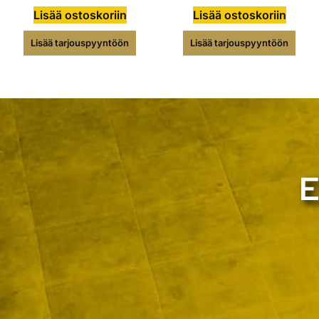
Lisää ostoskoriin
Lisää ostoskoriin
Lisää tarjouspyyntöön
Lisää tarjouspyyntöön
E