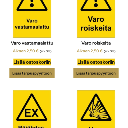
Varo vastamaalattu
Varo roiskeita
Alkaen
2,50
€
Alkaen
2,50
€
(alv 0%)
(alv 0%)
Lisää ostoskoriin
Lisää ostoskoriin
Lisää tarjouspyyntöön
Lisää tarjouspyyntöön