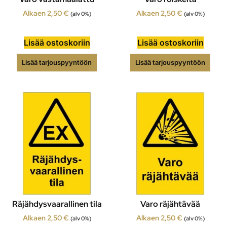
Alkaen
2,50
€
Alkaen
2,50
€
(alv 0%)
(alv 0%)
Lisää ostoskoriin
Lisää ostoskoriin
Lisää tarjouspyyntöön
Lisää tarjouspyyntöön
Räjähdysvaarallinen tila
Varo räjähtävää
Alkaen
2,50
€
Alkaen
2,50
€
(alv 0%)
(alv 0%)