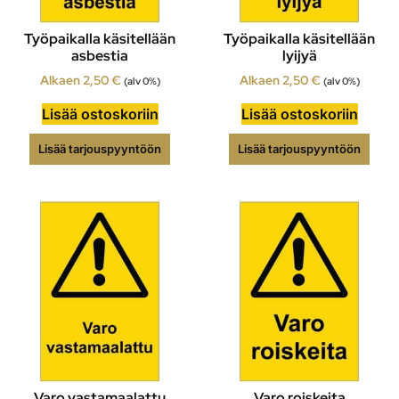
Työpaikalla käsitellään
Työpaikalla käsitellään
asbestia
lyijyä
Alkaen
2,50
€
Alkaen
2,50
€
(alv 0%)
(alv 0%)
Lisää ostoskoriin
Lisää ostoskoriin
Lisää tarjouspyyntöön
Lisää tarjouspyyntöön
Varo vastamaalattu
Varo roiskeita