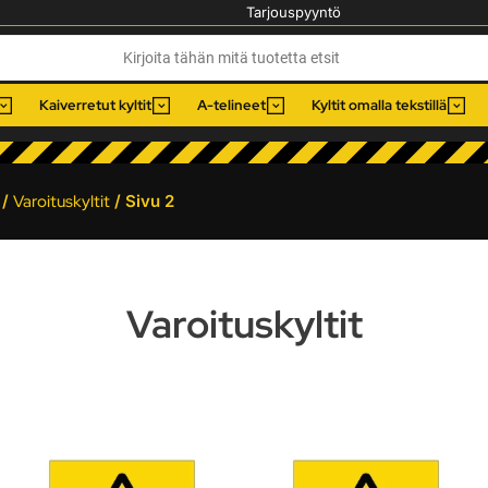
Tarjouspyyntö
Kaiverretut kyltit
A-telineet
Kyltit omalla tekstillä
/
Varoituskyltit
/ Sivu 2
Varoituskyltit