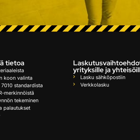
ä tietoa
Laskutusvaihtoehdo
yrityksille ja yhteisöil
eriaaleista
Lasku sähköpostiin
n koon valinta
Verkkolasku
 7010 standardista
R-merkinnöistä
ynnön tekeminen
ja palautukset
Q