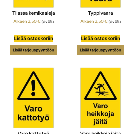
Tilassa kemikaaleja
Typpivaara
Alkaen
2,50
€
Alkaen
2,50
€
(alv 0%)
(alv 0%)
Lisää ostoskoriin
Lisää ostoskoriin
Lisää tarjouspyyntöön
Lisää tarjouspyyntöön
Varo kattotyö
Varo heikkoja jäitä