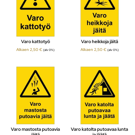
Varo kattotyö
Varo heikkoja jäitä
Alkaen
2,50
€
Alkaen
2,50
€
(alv 0%)
(alv 0%)
Varo mastosta putoavia
Varo katolta putoavaa lunta
jäitä
ja jäätä