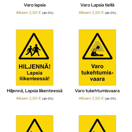
Varo lapsia
Varo Lapsia tiellä
Alkaen
2,50
€
Alkaen
2,50
€
(alv 0%)
(alv 0%)
Hiljennä, Lapsia liikenteessä
Varo tukehtumisvaara
Alkaen
2,50
€
Alkaen
2,50
€
(alv 0%)
(alv 0%)