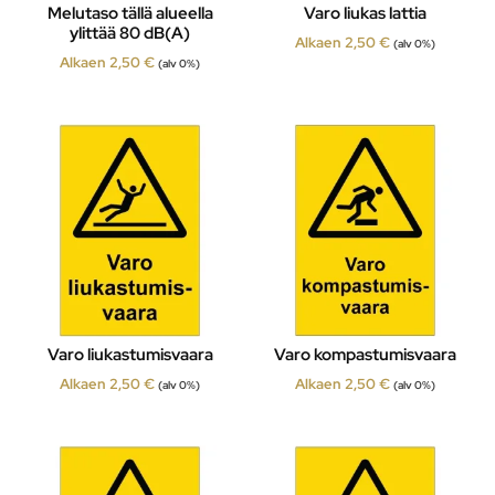
Melutaso tällä alueella
Varo liukas lattia
ylittää 80 dB(A)
Alkaen
2,50
€
(alv 0%)
Alkaen
2,50
€
(alv 0%)
Varo liukastumisvaara
Varo kompastumisvaara
Alkaen
2,50
€
Alkaen
2,50
€
(alv 0%)
(alv 0%)