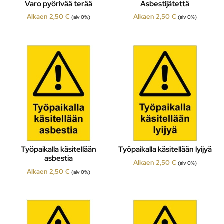
Varo pyörivää terää
Asbestijätettä
Alkaen
2,50
€
Alkaen
2,50
€
(alv 0%)
(alv 0%)
Työpaikalla käsitellään
Työpaikalla käsitellään lyijyä
asbestia
Alkaen
2,50
€
(alv 0%)
Alkaen
2,50
€
(alv 0%)