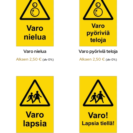
Varo nielua
Varo pyöriviä teloja
Alkaen
2,50
€
Alkaen
2,50
€
(alv 0%)
(alv 0%)