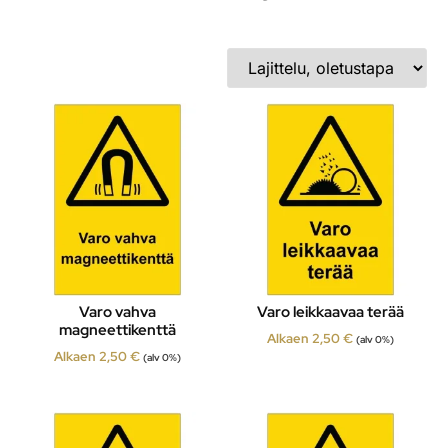
Varo vahva
Varo leikkaavaa terää
magneettikenttä
Alkaen
2,50
€
(alv 0%)
Alkaen
2,50
€
(alv 0%)