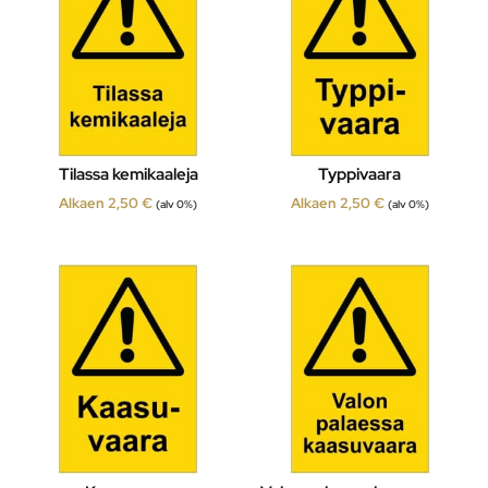
Tilassa kemikaaleja
Typpivaara
Alkaen
2,50
€
Alkaen
2,50
€
(alv 0%)
(alv 0%)