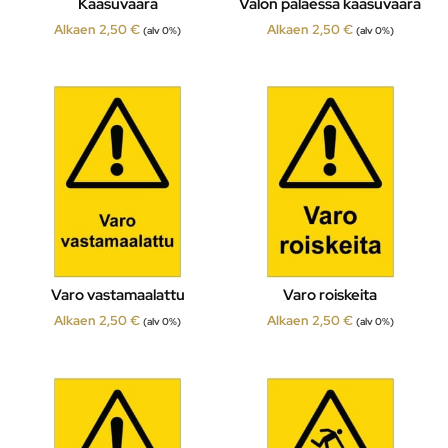
Kaasuvaara
Valon palaessa kaasuvaara
Alkaen
2,50
€
Alkaen
2,50
€
(alv 0%)
(alv 0%)
Varo vastamaalattu
Varo roiskeita
Alkaen
2,50
€
Alkaen
2,50
€
(alv 0%)
(alv 0%)