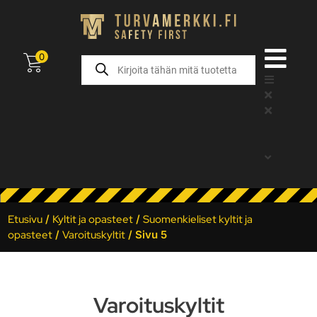
0
Etusivu
/
Kyltit ja opasteet
/
Suomenkieliset kyltit ja
opasteet
/
Varoituskyltit
/ Sivu 5
Varoituskyltit